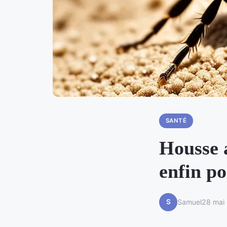
SANTÉ
Housse 
enfin po
S
Samuel
28 mai