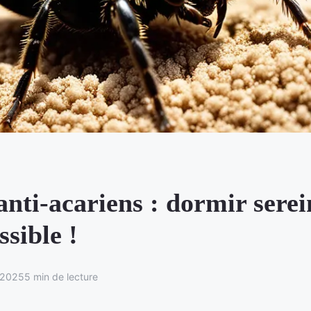
anti-acariens : dormir sere
ssible !
 2025
5 min de lecture