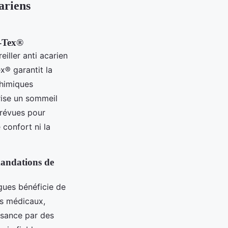
cariens
o-Tex®
eiller anti acarien
x® garantit la
chimiques
rise un sommeil
prévues pour
 confort ni la
mandations de
gues bénéficie de
fs médicaux,
issance par des