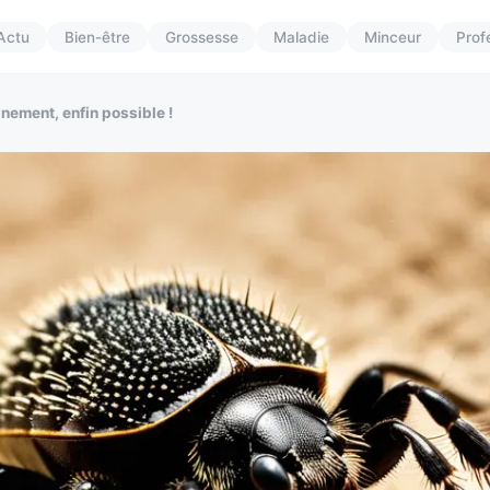
Actu
Bien-être
Grossesse
Maladie
Minceur
Prof
nement, enfin possible !