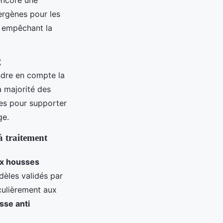
lergènes pour les
, empêchant la
C
endre en compte la
a majorité des
es pour supporter
ge.
à traitement
ux housses
dèles validés par
culièrement aux
sse anti