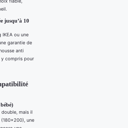
oix fiable,
eil.
tée jusqu’à 10
ag IKEA ou une
 une garantie de
housse anti
, y compris pour
mpatibilité
 bébé)
 double, mais il
s (180x200), une
encore une