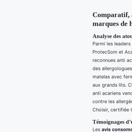
Comparatif, 
marques de h
Analyse des atou
Parmi les leader
ProtecSom et Aca
reconnues anti ac
des allergologues
matelas avec ferm
aux grands lits. 
anti acariens ven
contre les aller
Choisir, certifiée
Témoignages d’ut
Les
avis consomm