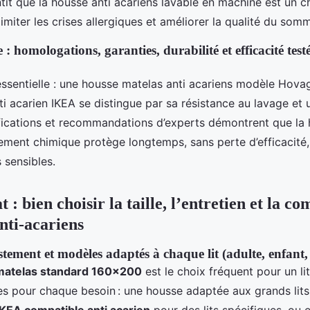
tit que la housse anti acariens lavable en machine est un ch
miter les crises allergiques et améliorer la qualité du somm
 : homologations, garanties, durabilité et efficacité tes
 essentielle : une housse matelas anti acariens modèle Hov
nti acarien IKEA se distingue par sa résistance au lavage et
ifications et recommandations d’experts démontrent que la 
tement chimique protège longtemps, sans perte d’efficacité
s sensibles.
 : bien choisir la taille, l’entretien et la co
nti-acariens
tement et modèles adaptés à chaque lit (adulte, enfant,
 matelas standard 160x200
est le choix fréquent pour un lit
es pour chaque besoin : une housse adaptée aux grands lit
KEA compatible anti acarien
pour des lits spécifiques, ou 