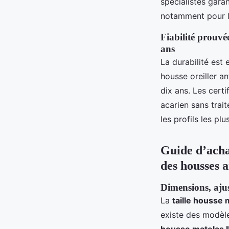
spécialistes garan
notamment pour li
Fiabilité prouvée
ans
La durabilité est
housse oreiller a
dix ans. Les cert
acarien sans trai
les profils les plu
Guide d’achat
des housses a
Dimensions, ajus
La
taille housse
existe des modèl
housse matelas I