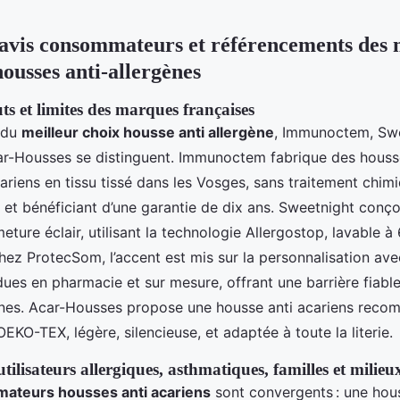
avis consommateurs et référencements des 
ousses anti-allergènes
ts et limites des marques françaises
s du
meilleur choix housse anti allergène
, Immunoctem, Swe
r-Housses se distinguent. Immunoctem fabrique des hous
ariens en tissu tissé dans les Vosges, sans traitement chimi
 et bénéficiant d’une garantie de dix ans. Sweetnight conç
eture éclair, utilisant la technologie Allergostop, lavable à
Chez ProtecSom, l’accent est mis sur la personnalisation av
dues en pharmacie et sur mesure, offrant une barrière fiable
gènes. Acar-Housses propose une housse anti acariens re
 OEKO-TEX, légère, silencieuse, et adaptée à toute la literie.
ilisateurs allergiques, asthmatiques, familles et milie
ateurs housses anti acariens
sont convergents : une hous