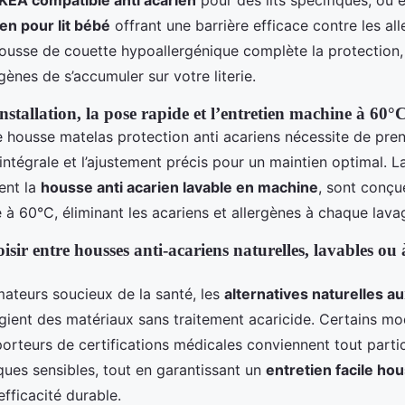
en pour lit bébé
offrant une barrière efficace contre les al
housse de couette hypoallergénique complète la protection
gènes de s’accumuler sur votre literie.
installation, la pose rapide et l’entretien machine à 60°
une housse matelas protection anti acariens nécessite de pr
intégrale et l’ajustement précis pour un maintien optimal. L
ent la
housse anti acarien lavable en machine
, sont conçu
e à 60°C, éliminant les acariens et allergènes à chaque lava
isir entre housses anti-acariens naturelles, lavables ou 
ateurs soucieux de la santé, les
alternatives naturelles a
égient des matériaux sans traitement acaricide. Certains mo
porteurs de certifications médicales conviennent tout parti
ques sensibles, tout en garantissant un
entretien facile hou
fficacité durable.