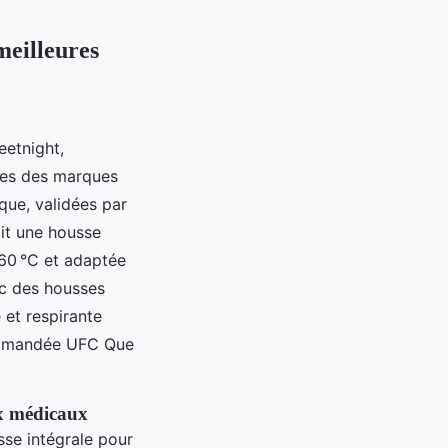
meilleures
etnight,
ses des marques
que, validées par
oit une housse
 60 °C et adaptée
ec des housses
 et respirante
commandée UFC Que
ux médicaux
se intégrale pour