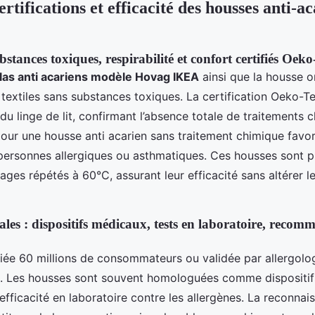
rtifications et efficacité des housses anti-a
bstances toxiques, respirabilité et confort certifiés Oek
as anti acariens modèle Hovag IKEA
ainsi que la housse or
s textiles sans substances toxiques. La certification Oeko-Te
 du linge de lit, confirmant l’absence totale de traitements 
pour une housse anti acarien sans traitement chimique favo
 personnes allergiques ou asthmatiques. Ces housses sont 
ges répétés à 60°C, assurant leur efficacité sans altérer le
les : dispositifs médicaux, tests en laboratoire, recom
iée 60 millions de consommateurs ou validée par allergolo
ts. Les housses sont souvent homologuées comme dispositi
’efficacité en laboratoire contre les allergènes. La reconna