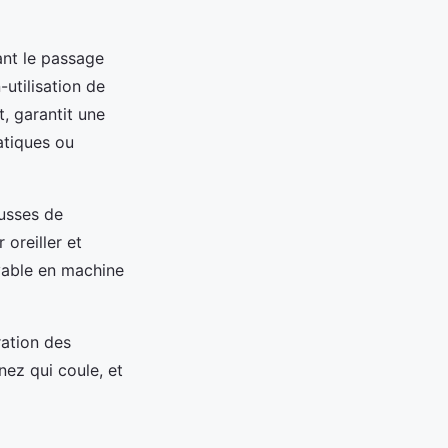
ant le passage
utilisation de
, garantit une
atiques ou
ousses de
 oreiller et
avable en machine
ration des
nez qui coule, et