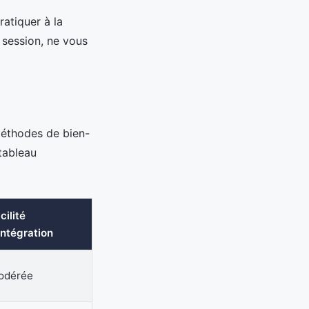
atiquer à la
session, ne vous
méthodes de bien-
tableau
cilité
intégration
odérée