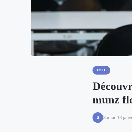
ACTU
Découvre
munz fl
S
Samuel
16 janv