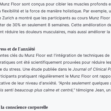
Munz Floor sont conçus pour cibler les muscles profonds et 
a flexibilité et la force de manière holistique. Par exemple
de Zurich a montré que les participants au cours Munz Floor 
nter de 30% en seulement 8 semaines. Cette amélioration de l
t réduire les douleurs musculaires, mais aussi améliorer la 
.
ss et de l'anxiété
es clés du Munz Floor est l'intégration de techniques de r
ratiques ont été scientifiquement prouvées pour réduire le
ne du stress. Une étude publiée dans le
Journal of Clinical 
rticipants pratiquant régulièrement le Munz Floor ont rappo
cative de leur niveau d'anxiété.
"Après seulement quelques 
uis senti beaucoup plus calme et centré,"
témoigne Jean, un 
la conscience corporelle