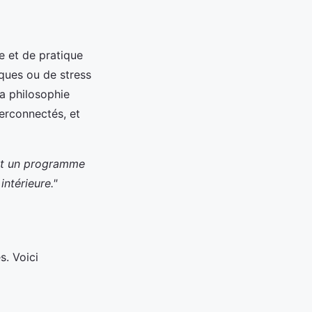
 et de pratique
iques ou de stress
La philosophie
terconnectés, et
nt un programme
ntérieure."
s. Voici