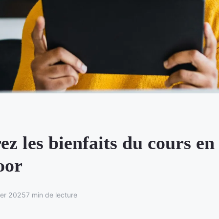
z les bienfaits du cours en 
oor
ier 2025
7 min de lecture