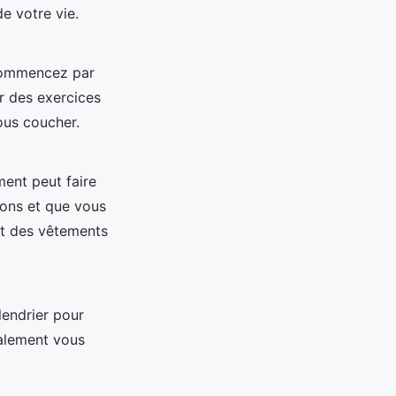
e votre vie.
 Commencez par
r des exercices
ous coucher.
ent peut faire
ions et que vous
et des vêtements
lendrier pour
galement vous