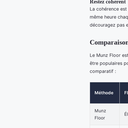
Restez cohérent
La cohérence est 
même heure chaqu
découragez pas e
Comparaison 
Le Munz Floor est
être populaires p
comparatif :
Méthode
F
Munz
É
Floor