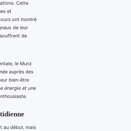
ations. Cette
es et
 cours ont montré
gnaux de leur
souffrent de
ntale, le Munz
enée auprès des
eur bien-être
e énergie et une
nthousiaste.
tidienne
nt au début, mais