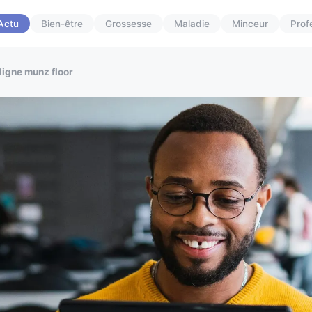
Actu
Bien-être
Grossesse
Maladie
Minceur
Prof
ligne munz floor