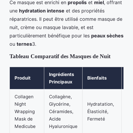
Ce masque est enrichi en
propolis
et
miel
, offrant
une
hydratation intense
et des propriétés
réparatrices. Il peut être utilisé comme masque de
nuit, crème ou masque lavable, et est
particulièrement bénéfique pour les
peaux sèches
ou
ternes
3.
Tableau Comparatif des Masques de Nuit
Ingrédients
Ty
Produit
Bienfaits
Principaux
Pe
Collagen
Collagène,
To
Night
Glycérine,
Hydratation,
pe
Wrapping
Céramides,
Élasticité,
co
Mask de
Acide
Fermeté
se
Medicube
Hyaluronique