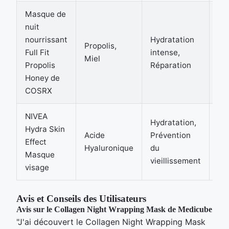
Masque de
nuit
Pe
nourrissant
Hydratation
Propolis,
sè
Full Fit
intense,
Miel
ou
Propolis
Réparation
te
Honey de
COSRX
NIVEA
Hydratation,
Hydra Skin
Acide
Prévention
To
Effect
Hyaluronique
du
pe
Masque
vieillissement
visage
Avis et Conseils des Utilisateurs
Avis sur le Collagen Night Wrapping Mask de Medicube
"J'ai découvert le Collagen Night Wrapping Mask